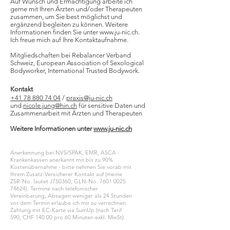
Auf Wunsch und Ermächtigung arbeite ich
gerne mit Ihren Ärzten und/oder Therapeuten
zusammen, um Sie best möglichst und
ergänzend begleiten zu können. Weitere
Informationen finden Sie unter
www.ju-nic.ch
.
Ich freue mich auf Ihre Kontaktaufnahme.
Mitgliedschaften bei Rebalancer Verband
Schweiz, European Association of Sexological
Bodyworker, International Trusted Bodywork.
Kontakt
+41 78 880 74 04
/
praxis@ju-nic.ch
und
nicole.jung@hin.ch
für sensitive Daten und
Zusammenarbeit mit Ärzten und Therapeuten
Weitere Informationen unter
www.ju-nic.ch
Anerkennung bei NVS/SPAK, EMR, ASCA -
Krankenkassen anerkannt mit bis zu 90%
Kostenübernahme - bitte nehmen Sie vorab mit
Ihrem Zusatz-Versicherer Kontakt auf (meine
ZSR-No. lautet J750360, GLN-No.
7601 0025
74624)
. Termine nach telefonischer
Vereinbarung, Absagen weniger als 24 Stunden
vor dem Termin erlaube ich mir zu verrechnen.
Zahlung mit EC-Karte via SumUp (nach Tarif
590, CHF 140.00 pro 60 Minuten exkl. MwSt).