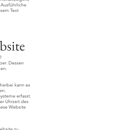
 Ausführliche
esem Text
bsite
?
iber. Dessen
men.
Hierbei kann es
en.
ysteme erfasst.
er Uhrzeit des
diese Website
Website zu