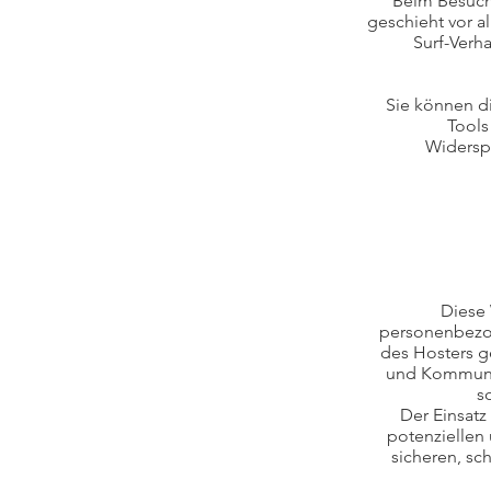
Beim Besuch 
geschieht vor 
Surf-Verha
Sie können d
Tools
Widerspr
Diese 
personenbezog
des Hosters ge
und Kommunik
s
Der Einsatz
potenziellen 
sicheren, sc