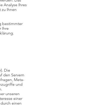
 werden. Das
e Analyse Ihres
t zu Ihnen
ng bestimmter
 Ihre
klärung.
). Die
f den Servern
nfragen, Meta-
zugriffe und
n.
ber unseren
teresse einer
 durch einen