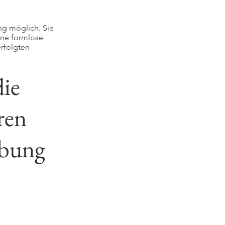
ng möglich. Sie
eine formlose
erfolgten
die
ren
rbung