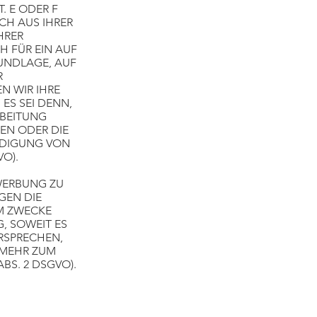
. E ODER F
ICH AUS IHRER
HRER
 FÜR EIN AUF
RUNDLAGE, AUF
R
N WIR IHRE
ES SEI DENN,
BEITUNG
GEN ODER DIE
IDIGUNG VON
O).
WERBUNG ZU
GEN DIE
M ZWECKE
, SOWEIT ES
RSPRECHEN,
 MEHR ZUM
BS. 2 DSGVO).