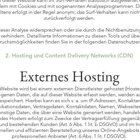
dieser Website kann Ihr Surf-Verhalten statistisch ausgewertet
allem mit Cookies und mit sogenannten Analyseprogrammen. Di
ltens erfolgt in der Regel anonym; das Surf-Verhalten kann nich
zurückverfolgt werden.
ieser Analyse widersprechen oder sie durch die Nichtbenutzu
 verhindern. Detaillierte Informationen zu diesen Tools und über
uchsmöglichkeiten finden Sie in der folgenden Datenschutzer
2. Hosting und Content Delivery Networks (CDN)
Externes Hosting
Website wird bei einem externen Dienstleister gehostet (Hoster
enen Daten, die auf dieser Website erfasst werden, werden au
speichert. Hierbei kann es sich v. a. um IP-Adressen, Kontakta
ationsdaten, Vertragsdaten, Kontaktdaten, Namen, Webseiten
onstige Daten, die über eine Website generiert werden, handel
 des Hosters erfolgt zum Zwecke der Vertragserfüllung gegenü
und bestehenden Kunden (Art. 6 Abs. 1 lit. b DSGVO) und im In
hnellen und effizienten Bereitstellung unseres Online-Angebots
professionellen Anbieter (Art. 6 Abs. 1 lit. f DSGVO).