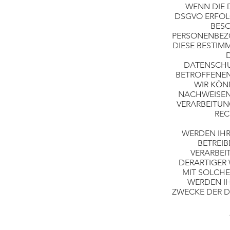
WENN DIE D
DSGVO ERFOLG
BESO
PERSONENBEZO
DIESE BESTIM
DATENSCHU
BETROFFENEN
WIR KÖN
NACHWEISEN,
VERARBEITUN
REC
WERDEN IHR
BETREIB
VERARBEI
DERARTIGER 
MIT SOLCHE
WERDEN I
ZWECKE DER D