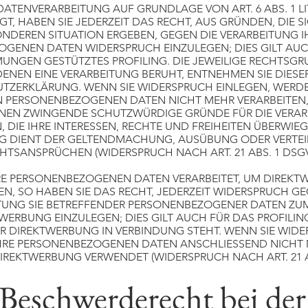
ATENVERARBEITUNG AUF GRUNDLAGE VON ART. 6 ABS. 1 LIT
T, HABEN SIE JEDERZEIT DAS RECHT, AUS GRÜNDEN, DIE S
NDEREN SITUATION ERGEBEN, GEGEN DIE VERARBEITUNG I
GENEN DATEN WIDERSPRUCH EINZULEGEN; DIES GILT AUCH
MUNGEN GESTÜTZTES PROFILING. DIE JEWEILIGE RECHTSG
DENEN EINE VERARBEITUNG BERUHT, ENTNEHMEN SIE DIESE
TZERKLÄRUNG. WENN SIE WIDERSPRUCH EINLEGEN, WERDE
 PERSONENBEZOGENEN DATEN NICHT MEHR VERARBEITEN, 
NEN ZWINGENDE SCHUTZWÜRDIGE GRÜNDE FÜR DIE VERAR
 DIE IHRE INTERESSEN, RECHTE UND FREIHEITEN ÜBERWIE
G DIENT DER GELTENDMACHUNG, AUSÜBUNG ODER VERTE
HTSANSPRÜCHEN (WIDERSPRUCH NACH ART. 21 ABS. 1 DSGV
E PERSONENBEZOGENEN DATEN VERARBEITET, UM DIREKT
EN, SO HABEN SIE DAS RECHT, JEDERZEIT WIDERSPRUCH GE
TUNG SIE BETREFFENDER PERSONENBEZOGENER DATEN ZU
WERBUNG EINZULEGEN; DIES GILT AUCH FÜR DAS PROFILING
R DIREKTWERBUNG IN VERBINDUNG STEHT. WENN SIE WIDE
HRE PERSONENBEZOGENEN DATEN ANSCHLIESSEND NICHT
IREKTWERBUNG VERWENDET (WIDERSPRUCH NACH ART. 21 A
Beschwerderecht bei der