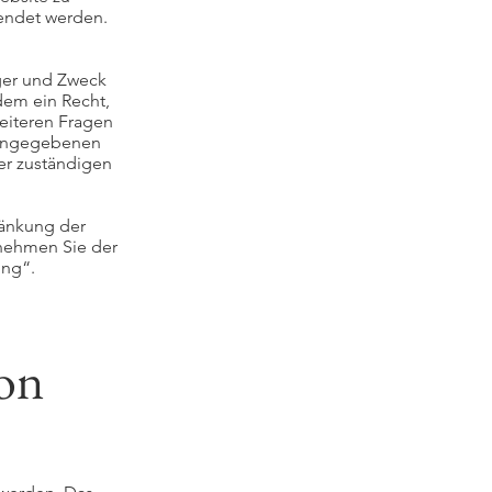
wendet werden.
ger und Zweck
dem ein Recht,
eiteren Fragen
 angegebenen
er zuständigen
änkung der
tnehmen Sie der
ung“.
von